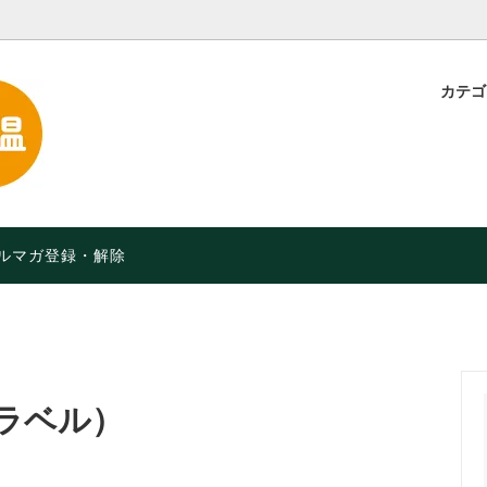
カテ
・粉
定】特別価格！【2026年9月
スープ・味噌汁
品や月限定セールなど】
お菓子・軽食
オーガニック）食品
限定 人気のチョコレート
ルマガ登録・解除
ラベル）