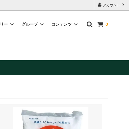
アカウント
ゴリー
グループ
コンテンツ
0
缶詰・加工品
美容・健康補助食品
お酒（日本酒・ワイン他）※お酒は20歳
未満の方には販売できません。