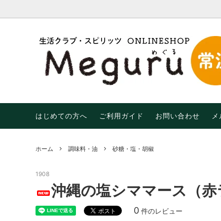
調味料・油
【限定】おトクなわけあり品！
はじめての方へ
米・麺
【期間限
末限定
乾物
飲み物
生活用品
有機（
はじめての方へ
ご利用ガイド
お問い合わせ
メ
ホーム
調味料・油
砂糖・塩・胡椒
1908
沖縄の塩シママース（赤
0
件のレビュー