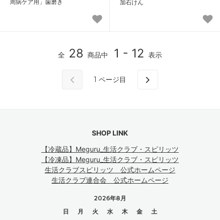
周病ケア用」歯磨き
加石けん
28
1 - 12
全
商品中
表示
1
ページ目
SHOP LINK
【冷蔵品】Meguru_生活クラブ・スピリッツ
【冷凍品】Meguru_生活クラブ・スピリッツ
生活クラブスピリッツ 公式ホームページ
生活クラブ連合会 公式ホームページ
2026年8月
日
月
火
水
木
金
土