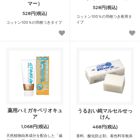
マー）
528円(税込)
528円(税込)
コットン100％の羽根つき夜用タ
イプ
コットン100％の羽根つきタイプ
薬用ハミガキペリオキュ
うるおい純マルセルせっ
ア
けん
1,068円(税込)
468円(税込)
天然植物由来成分を配合した「歯
香料、酸化防止剤、着色料等無添